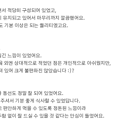
드디어 DMC타워웨딩 펠리체홀에서의 예
서 적당히 구성되어 있었고,
식을 모두 마치고 전체적인 총평을 남겨보
게 유지되고 있어서 마무리까지 깔끔했어요.
려고 합니다. 준비하면서 후기를 정말 많
도 기본 이상은 되는 퀄리티였고요.
이 찾아봤던 만큼 저도 예신님들께 도움이
되었으면 하는 마음으로 키워드별로 정리
더 보기
해봤어요! ​ 🌸 신부대기실 신부대기실은
,
정말 기대 이상이었습니다. 홀은 전체적으
질긴 느낌이 있었어요.
로 화이트 톤의 밝고 웅장한 분위기라면,
육 외엔 상대적으로 적었던 점은 개인적으로 아쉬웠지만,
신부대기실은 핑크톤의 생화 장식이 가득
져 있어 크게 불편하진 않았습니다 :)?
해서 또 다른 매력이 있었어요. 같은 웨딩
갓생쥬쥬
0
예식후기
홀 안인데도 분위기가 달라서 사진 찍는 재
2026-07-29
20명 읽음
미도 있었고, 어디에서 찍어도 정말 예쁘
+ 카페
게 나왔습니다. 무엇보다 생화가 정말 풍
 동선도 정말 잘 되어 있었어요.
성하게 장식되어 있어서 들어가는 순간
주셔서 기분 좋게 식사할 수 있었답니다.
"와!"라는 말이 절로 나올 정도였어요. 사
 편안하게 먹을 수 있도록 정돈된 느낌이라
진으로 보는 것보다 실제가 훨씬 예뻤고,
함 없이 잘 드실 수 있을 것 같다는 안심이 들었어요.
+3
하객분들도 신부대기실 너무 예쁘다고 많
이 말씀해주셨습니다. 공간도 정말 넓은