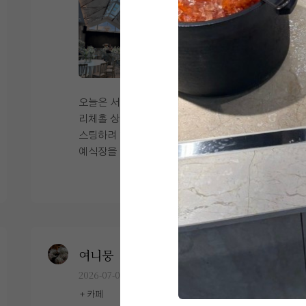
지막 행진 후 플라워 샤워 사진입니다. 층
까지 담겨 있어서 괜히 울컥하기도 했습니
도 요즘 같은 여름이나 겨울에 밖에서 땡볕
고 높고 채광이 좋아서 사진이 잘 나온거같
다. 사진과 영상을 보면서 본식을 다시 한
이나 추위를 겪지 않고 실내 역사로만 이동
+2
아요. 예신, 예랑이 분들에게 부디 도움이
번 경험하는 기분이 들었습니다. ​ 1년 동안
할 수 있다는 점을 생각하면 좋지 않은가
되었기를!
열심히 준비했던 결혼식이 고작 30분 남짓
용,,,?^_^ ​ 홀 분위기 및 꽃장식 어두운 홀
만에 끝났다는 게 조금은 아쉽기도 했지
스타일이라 입장이 시작되면 신부에게 시
만, 그 짧은 시간 동안 정말 많은 축하와 사
선이 딱 집중되는 느낌이 좋았습니다. 특
랑을 받을 수 있었던 소중한 하루였습니
히 버진로드를 따라 걸어갈 때 걸음에 맞춰
오늘은 서울 마포 상암 디엠씨타워웨딩 펠
다. 다행히 DVD도 함께 신청해두어서 영
위에서 샹들리에가 하나씩 내려오는 연출
리체홀 상담후기와 계약하게 된 이유를 포
상이 완성되면 예랑이와 함께 다시 보며 추
이 정말 예뻤습니다. 버진로드 입구 꽃장
스팅하려 합니다. 서울 마포,상암쪽으로
억에 잠겨보려고 합니다. 결혼 준비는 길
식은 사전에 봤을 때 혹시나 색감이 살짝
예식장을 알아보시는 분들한테 작은 도움
고 힘들기도 했지만, 본식을 마치고 나니
촌스럽지 않을까 걱정했었는데 (이전에 저
이 되기를 바라며... 시작합니다. [웨딩홀]
더 보기
그동안의 시간이 모두 좋은 추억으로 남은
도 상담 받으러 갔을 때였나 홀투어 했을
저는 결혼준비를 하면서 생각했던 홀은 무
것 같아 정말 행복한 하루였습니다. ❤️
때였나 굉장히 촌스럽다는 느낌을 받은 적
조건 밝은 홀!! 이였는데요. 아는 언니가 디
있어서,,,) 본식 당일에는 연핑크, 화이트,
엠씨웨딩 그랜드볼룸홀에서 결혼을 해서
그린 조합으로 아주 깔끔하게 세팅되어 있
알던 곳이였어요. 그 당시 펠리체홀은 없
어 만족스러웠습니다. ​ 커튼 입장 관련 주
어서 디엠씨웨딩을 배제하고 있던 찰나에
여니뭉
0
계약후기
의사항 (꿀팁!) 입장은 커튼 입장과 문 입
알아보니 25년부터 시작한 신상 베뉴가 있
2026-07-05
23명 읽음
장 중 선택할 수 있었는데, 문 위치가 정중
더라구요! 바로 펠리체홀이였는데요~ 제
+ 카페
앙이 아니라 살짝 옆쪽이라 저는 커튼 입장
가 가장 반했던 부분은 LED스크린이였어