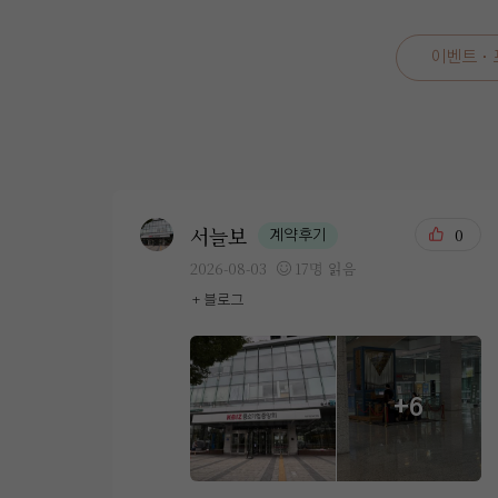
이벤트 ·
서늘보
0
계약후기
2026-08-03
17명 읽음
+ 블로그
+6