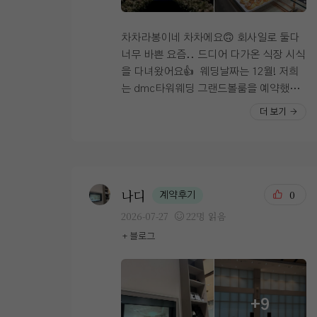
눈에 아른 아른거리는 홀!!🥰 ​ 통창 구조에
층고가 높아 어두운홀 못지 않게 아름답고
웅장한 홀입니당 스크린도 큼지막해서 더
차차라봉이네 차차에요🙃 회사일로 둘다
더 마음에 들었어요! 예식 때 미디어아트
너무 바쁜 요즘.. 드디어 다가온 식장 시식
활용도 가능합니다✨ 연회장은 지하 1층에
을 다녀왔어요👍 ​ 웨딩날짜는 12월! 저희
준비되어 있고 연회장이 양측에 각 1개씩
는 dmc타워웨딩 그랜드볼룸을 예약했어
있어서 하객이 겹칠 일도 없을 것 같았어요
요 보통 시식도 해보고 웨딩홀 결정을 하는
더 보기
완전 육각형 베뉴아닌가요??!! ​ 음식은 워
데 시간이 없는 우리...😭 ​ 당일계약으로
낙 맛있다고 유명하기도 해서 걱정이 없었
할인 왕창 받고 밥은 워낙 유명해서 믿고
는데 실제로 봤을 때도 메뉴가 정말 다양했
기다렸어요 ​ 시식 날짜는 나중에 전화로 정
고 시식이 벌써부터 기대되었어요ㅋㅋㅋ!!
해주시면 원하는 날짜로 예약 잡아주셔요 ​
점심 전 방문이라 메뉴보니 더 배고파지더
전화로 예약하고 날짜 기다리고 있으면 친
나디
0
계약후기
라구요🥹 ​ 혼주 헤매, 한복샵도 입점해있
절하게 확인 문자가 와요 ​ 시식은 보통 첫
2026-07-27
22명 읽음
어 당일에 한 곳에서 모든 걸 해결할 수 있
예식 식사 시간과 겹치지 않아야해서 아침
+ 블로그
기에 너무 편한 웨딩홀입니당 무엇보다 상
10:30에 진행한다 하더라구요 ​ 도착해서
담해주신 분께서 궁금할 만한 부분들 미리
이름 말하고 기다리고 있으면 시간이 되어
다 이야기해 주시고 너무 친절하셔서 마음
서 드디어 입장! ​ 일찍가도 먼저 못 들어가
에 들었답니다👍❤️ ​ 밝고 예쁜홀 선호하시
고 시간이 되어야 들어갈 수 있어요 너무
+9
면 무조건 강추드려요💗
빨리 도착하지 않으셔도 됩니다 ㅎㅎ ​ 요