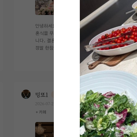
있었습니다. 본식 진행도 전체적으로 매끄
지하주차장과 연결된 엘레베이터도 있어
럽게 잘 흘러갔습니다. 정신없는 하루였지
서 하객들이 편했다고 많이 말씀해주셨어
만 스태프분들이 안내를 잘 해주셔서 크게
요. 서울에서 결혼식을 할때 하객들 입장
신경 쓸 부분 없이 식에 집중할 수 있었습
에서 주차도 매우 중요하다고 생각하는데,
안녕하세요. 드디어 1년 넘게 준비했던 결
니다. 예식이 끝난 후 사진을 받아보고 다
DMC타워웨딩은 주차도 바로 옆건물 한샘
혼식을 무사히 마치고 본식 후기를 남겨봅
시 보니 홀이 워낙 밝고 화려한 분위기라
주차장, 근처 공영주차장까지 포함하면 약
니다. 결혼 준비를 시작했을 때는 본식이
사진도 정말 잘 나왔더라고요. 결혼식은
1500대 가능이여서 주말임에도 불구하고
정말 한참 남은 일처럼 느껴졌는데, 식장
한 번뿐이라 웨딩홀 선택이 고민될 수밖에
주차가 부족했다는 후기는 못 들었던거 같
을 계약하고 스드메를 정하고 예물과 예복
더 보기
없는데, DMC타워웨딩은 신부가 좋아하는
아요. 4층 펠리체홀 포토테이블 사진입니
을 준비하고 하나씩 체크리스트를 지워나
분위기뿐만 아니라 신랑 입장에서 중요하
다. 5*7 사이즈로 5장 출력해가면 이렇게
가다 보니 어느새 본식 당일이 되어 있었습
게 생각하는 주차, 동선, 하객 편의성까지
액자에 넣어서 올려주세요! 이젤은 1개 준
니다. 준비하는 동안에는 시간이 참 더디
만족스러운 곳이었습니다. 결과적으로 좋
비해주시는데, 저희는 웨딩액자 가져가서
게 가는 것 같았는데, 지나고 보니 정말 순
은 선택이었다고 생각합니다.
올려뒀습니다 ㅎㅎㅎ 그리고 본식 당일 펠
식간이었습니다. ​ 저희는 DMC타워웨딩
밍또1
0
예식후기
리체홀 사진입니다. 채광 어떤가요? 결혼
펠리체홀에서 예식을 진행했습니다. 처음
2026-07-21
28명 읽음
식 전날 비가 정말 많이와서 걱정이 많았는
홀 투어를 갔을 때부터 밝고 화사한 분위기
+ 카페
데 다행히 당일에는 날씨가 맑았어요. 여
가 마음에 들었는데, 5월의 초여름과도 정
기는 신부대기실 입니다. 분홍분홍 핑크핑
말 잘 어울리는 공간이었습니다. 화이트톤
크 제 부케와도 잘 어울리지않나요?ㅎㅎ
의 깔끔한 인테리어와 따뜻한 채광 덕분에
펠리체홀 홀투어 가보신 분들은 아시겠지
전체적인 분위기가 동화 같은 느낌이었고,