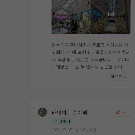
에서 신부 입장을 본다면 이런 시각일 듯
히 메리트 있는 베뉴라고 생각했어요!! ​추
..!! 신부 입장은 요기 문에 커튼이 달려 있
가적으로 주차도 1000대 정도 여유공간을
+4
어서 커튼이 사라락 열리고 입장할 수 있다
보유하고 있다고 들었고, 식당도 2군데 나
고 하셨다~~~ 너무 로맨틱하자낭..💖 다
뉘어있기 때문에 하객들이 다른 홀과 섞이
른 밝은 홀보다 펠리체홀이 좋았던 이유는
지 않는다는 것이 큰 장점으로 다가왔습니
이 꽃 색감이 너무나 내 스타일!!! 사실 셀
다!! 밥이야 리뉴얼된지 얼마 되지 않았고
럽앤어셈은 꽃 색감이 하양+초록이라 아
저 또한 하객으로 방문했을때 엄청 맛있게
결혼식을 준비하면서 블로그 후기들을 참
쉬웠그든요.. 파스텔 색감 조아요~~~ 불
먹었던 기억이 있는지라 조금도 고민하지
고해서 3주에 걸쳐 웨딩홀을 3곳으로 추려
이 꺼져있는데도 화사한 신부대기실,, 여
않았었구요!! ​요즘에는 답례품을 주는 웨딩
서 직접 방문 상담을 다녔습니다. DMC타
기도 층고가 높고 파스텔 색감 꽃들이 가득
홀이 많이 없는것 같던데 지방에서 오시는
워웨딩은 그 중 두 번째로 방문한 곳이었어
해서 완전 맘에 들어땅 셀럽앤어셈도 신부
하객들이 많은 저에게는 이것또한 큰 장점
요, 상담해주신 실장님이 친절하셨고 저희
더 보기
대기실 진짜 이뿌긴 함 !! 신부대기실 안에
으로 생각이 되었습니다!! 아쉬운점보다는
가 원하는 부분을 먼저 짚어서 설명해주셔
화장실도 있고, 이렇게 쇼파도 있고, 사진
장점이 너무 커 단번에 당일계약을 할 만큼
서 따로 질문할 게 별로 없었습니다.ㅎ 역
에는 안보이지만 예식 날에는 옆쪽에 다과
충분히 좋은 웨딩홀이라 생각이 드네요! 다
시나 밝은홀 파인 저의 마음에 들었던 점은
도 세팅해주신다구.. 셀럽앤어셈 상담을
들 성공적인 결혼준비 되시길 바라고 혹시
높은 층고와 천장에서 들어오는 자연채광
다녀온지라,, 자꾸 비교하게 되는데,, 셀럽
나 저희의 결혼준비 과정이 궁금하다면 아
이었습니다. 실내 전체가 밝고 개방감이
배영하는종이배
0
엔어셈보다 여기가 신부대기실 더 넓었다!
래 링크 참고해주세요
좋아서 사진으로 봤을 때보다 실제로 봤을
계약후기
그치만 셀럽앤어셈도 신부대기실 진짜 예
때 훨씬 고급스럽게 느껴졌습니다! 너무 새
2026-07-07
34명 읽음
뻤고 신부대기실에서 홀로 바로 입장이 가
하얗기만 한 홀은 원하지 않았는데, 화이