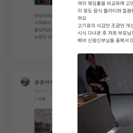
신경 쓰일 수 있는데, 그런 부분에 대한 걱
여러 웨딩홀을 비교하며 고
정이 적어서 좋았습니다. 또 시식 때 미리
이 정도 음식 퀄리티와 깔
음식을 먹어봤는데 맛도 좋았고 종류도 다
안녕하세요. 소새댁입니다. 작년 6월부터
어요
양해서 하객분들도 만족하시겠다는 생각
시작해서 약1년을 준비한 결혼식이 드디어
고기류의 식감만 조금만 개선
이 들었습니다. 본식 당일에는 청담에서
끝났어요ㅎㅎㅎㅎ 오늘의 후기는 저의 베
시식 다녀온 후 저희 부모님
메이크업을 마치고 웨딩홀로 이동했는데,
뉴였던 DMC 타워웨딩 4F 펠리체홀 입니
예비 신랑신부님들 중에서 
다행히 차가 많이 막히지 않아서 여유 있게
다. 일단 저는 웨딩홀을 알아볼때 첫번째
더 보기
도착할 수 있었습니다. 도착 후에는 혼주
로 밝은홀을 원했어요. 저희는 약 4군데의
분들이 준비하실 수 있는 공간도 확인했는
웨딩홀을 투어했었는데 그 후기는 나중에
데, 혼주대기실이 넓어서 부모님들이 한복
천천히 올리도록 하겠습니다. 펠리체홀이
과 양복으로 갈아입고 준비하시기에 좋았
사실 저희의 예산보다 조금 더 비싸긴 했지
습니다. 저희는 먼저 가족사진과 신랑신부
만 주차, 밥, 식대, 시간 종합적으로 따져
굥굥이이요
0
예식후기
사진을 찍고, 시간이 되어 복도에서 하객
볼때 안할이유가 없는 홀이여서 선택하게
2026-07-27
33명 읽음
맞이를 진행했습니다. 개인적으로 복도가
되었습니다. 당일 로비사진입니다. DMC
+ 카페
넓고 단독으로 사용할 수 있다는 점이 정말
타워웨딩은 총 2,3,4층 각 층마다 웨딩홀
좋았습니다. 만약 다른 예식 하객들과 동
이 있어요. 1층으로 들어오시면 이렇게 5
선이 섞이는 구조였다면 훨씬 정신없고 불
중주 연주가 울리고 있을거에요. 친구가
편했을 것 같은데, 그런 부분이 잘 분리되
사진찍어 보내준 사진인데 좋았다고 하네
+1
어 있어서 여유롭게 하객분들을 맞이할 수
요. 그리고 4층까지 에스컬레이터도 있고