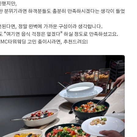
편이라 하객이 많이 들어와도 크게 혼잡하
민했지만,
다는 느낌이 없었어요. 가족들과 친구들이
끔한 분위기라면 하객분들도 충분히 만족하시겠다는 생각이 들었
한꺼번에 와도 여유롭게 사진을 찍을 수 있
안녕하세요~ 신혼여행 다녀오니 시간이
었고, 동선도 편했습니다. 음료 케이터링
훅 지나가서 어느새 결혼한 지 한달이 다되
된다면, 정말 완벽에 가까운 구성이라 생각합니다.
도 준비되어 있어서 기다리시는 분들이 편
가네요! 저는 상암 DMC역에 있는 dmc타
도 “여기면 음식 걱정은 없겠다” 하실 정도로 만족하셨고요.
하게 이용할 수 있었던 점도 만족스러웠어
워웨딩 펠리체홀에서 본식을 올렸고 후기
DMC타워웨딩 고민 중이시라면, 추천드려요!
요. ​ 💐 본식 진행 본식은 처음부터 끝까지
남겨보겠습니다! ​ 일단 저는 직접 발품팔고
더 보기
정말 매끄럽게 진행됐습니다. 스태프분들
신랑이랑 직접 홀투어 다니면서 정했어요!
이 동선을 잘 안내해주시고 식순에 맞춰 꼼
가장 중요한 건 위치, 주차, 식사였는 데 우
꼼하게 진행해주셔서 신랑과 저는 예식에
선 지하 통로를 통해서 DMC역으로 바로
만 집중할 수 있었어요. DMC타워웨딩의
다닐수 있는점도 맘에 들었어요! 그리고 주
가장 큰 장점인 자연광도 본식 당일 제대로
차도 지하 5층까지 가능하고 바로 옆 한샘
하현달
0
시식후기
느낄 수 있었습니다. 다행히 날씨가 좋아
건물에도 주차 가능해서 너무 좋았어요!!
2026-07-22
28명 읽음
통창으로 햇살이 예쁘게 들어왔고, 사진도
저희는 친인척분들이 지방에서 오시기도
+ 블로그
정말 화사하게 나왔어요. 입장 방식도 선
하고 경기, 서울 각 지역에서 오는 하객분
택할 수 있다는 점이 좋았습니다. 저는 커
들이 계셔서 편하게 방문할 수 있겠단 생각
튼 입장을 선택했는데 커튼이 열리는 순간
이 들어서 맘에 들었어요 :) 또 마지막으로
높은 층고와 함께 홀이 한눈에 펼쳐지는 느
빠질 수 없는 뷔페! 본식 끝나고 지인들 만
+13
낌이 정말 웅장했어요. 이런 부분까지 신
나거나 연락했을 때 들었던 게 식사 맛잇엇