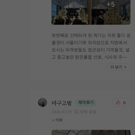
+5
아니라 자꾸만 먹게 되는...^^ 디저트에서
들어오도록 개조한 곳이라 그런지 홀, 로
한 번 더 놀란.. 종류가 뭐이리 많은지! ​ 아
비가 있는 4층 에스컬레이터를 오를 때부
쉽게 과일이 많은 느낌은 아니었지만 쿠키
터 갑자기 확 밝아진다..! 로비도 진짜 넓
나 빵 종류는 너무 많았고 맛도 완젼 깔끔
어서 하객 붐빌 일 없을 것 같구.. 신부는
너무 달지도 않고!! 음식에 대한 전체적인
요 문 앞, 로비에서 대기하다가 입장해야
첫번째로 선택하게 된 계기는 저희 둘다 생
평은 너무 깔끔하고 맛있다!!! 웨딩에서 가
하지만 나는 신부대기실에서 연결 안되어
활권이 서울이기에 위치상으로 지방에서
장 중요한 부분이 밥이라 조금 걱정하기도
있는 건 하나도 상관없을 듯 했다!! 서울에
오시는 하객분들도 접근성이 가까울것, 넓
했었는데 부모님고 정갈하고 맛도 괜찮다
서 은근히 층고높은 베뉴를 찾기 어려웠는
고 층고높은 밝은홀을 선호, 식사와 주차
고 만족해 하셨어요~~ ​ 겨울에는 메뉴가
데 요기는 확실히 층고가 높아서 웅장하다
도 하객분들이 충분히 만족할만 할 것 등등
더 보기
조금 달라질 수 있겠지만 식장 잘 잡았다
🤩 예식이 없는 평일에 상담을 간 거라 하
이런 욕심많은 조건들을 기준으로 투어를
생각드는 하루👍👍 ​ 주차장은 건물에 워낙
늘 뚜껑이 열리지 않았는데도 이렇게 화사
다니던 와중에 상암,디지털미디어시티역
넓으니 걱정 안 하셔도 됩니다~ 단, 예식
합니다요.. 실제 주말 식때는 더더더 밝았
과 이어진 DMC타워 웨딩홀을 알고 계약
장 손님들과 혼주차량 등으로 지하 4층 부
다!!! 들어가자마자 꽃향기 대박… 🌸 펠리
을 진행하게 되었습니다! ​위 사진에서 보시
터 주차하시면 빠를 것 같아요 ​ 시식 하시
체홀의 매력: 앞 큰 화면을 내 취향대로 꾸
다시피 층고도 엄청 넓고 홀도 240명가량
마구고밤
0
계약후기
고 키오스크에 차량 등록하면 90분 무료로
밀 수 있음 ! 양 옆 통창도 너무 맘에 들었
입장이 가능한 넓은홀을 보유하였다보니
2026-07-19
20명 읽음
이용할 수 있어요~~
던.. 양옆에 커튼을 치고 식을 진행할 수도
저희 기준에 충족했고! LED스크린이 설치
+ 카페
있고, 사진처럼 커튼을 열고 빛이 들어오
되어있어 식전영상이나 다른 홀과는 차이
게 진행할 수도 있다구 하셨다 하객의 입장
를 만들수있는 영상들을 띄울 수 있어 충분