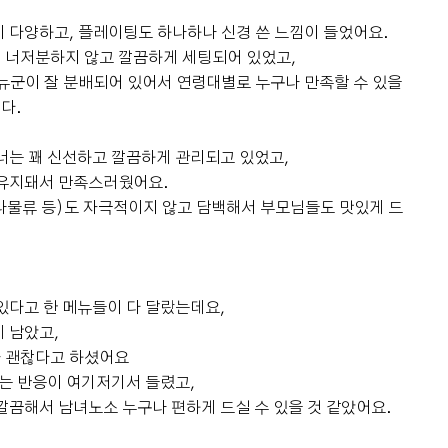
 다양하고, 플레이팅도 하나하나 신경 쓴 느낌이 들었어요.
DMC 공지
 너저분하지 않고 깔끔하게 세팅되어 있었고,
뉴군이 잘 분배되어 있어서 연령대별로 누구나 만족할 수 있을
다.
너는 꽤 신선하고 깔끔하게 관리되고 있었고,
 유지돼서 만족스러웠어요.
조은굿럭
 나물류 등)도 자극적이지 않고 담백해서 부모님들도 맛있게 드
0
예식후기
2026-08-02
37명 읽음
+ 카페
있다고 한 메뉴들이 다 달랐는데요,
 남았고,
 괜찮다고 하셨어요
+1
는 반응이 여기저기서 들렸고,
깔끔해서 남녀노소 누구나 편하게 드실 수 있을 것 같았어요.