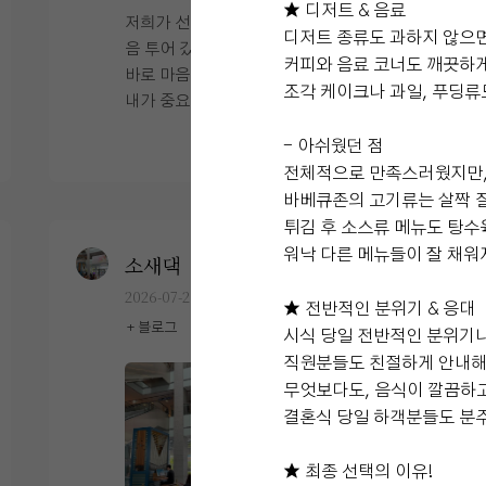
★ 디저트 & 음료
저희가 선택한 DMC타워웨딩은 아내가 처
디저트 종류도 과하지 않으면
음 투어 갔을 때부터 "여기서 하고 싶다"고
커피와 음료 코너도 깨끗하
바로 마음에 들어 했던 곳입니다. 저는 아
조각 케이크나 과일, 푸딩류
내가 중요하게 보는 부분도 물론 있었지
만, 신랑 입장에서는 주차나 하객분들이
더 보기
- 아쉬웠던 점
이용하기 편한 환경도 중요하게 생각했는
전체적으로 만족스러웠지만
데 전체적으로 만족스러운 웨딩홀이었습
바베큐존의 고기류는 살짝 
니다. 처음 봤을 때 가장 마음에 들었던 부
튀김 후 소스류 메뉴도 탕수
분은 높은 층고였습니다. 홀이 넓고 시원
워낙 다른 메뉴들이 잘 채워
한 느낌이 들어서 답답하지 않았고, 밝은
소새댁
0
예식후기
분위기도 좋았습니다. 나중에 본식 사진을
2026-07-29
15명 읽음
★ 전반적인 분위기 & 응대
받아보니 왜 아내가 이 홀을 좋아했는지 알
+ 블로그
겠더라고요. 조명이랑 자연광이 잘 어우러
시식 당일 전반적인 분위기나
져서 사진도 정말 화사하고 예쁘게 나왔습
직원분들도 친절하게 안내해
니다. 저는 개인적으로 주차를 중요하게
무엇보다도, 음식이 깔끔하고
생각했는데 DMC타워웨딩은 주차 공간이
결혼식 당일 하객분들도 분주
+6
잘 되어 있어서 만족스러웠습니다. 하객분
들이 많이 오시는 날이라 주차가 불편하면
★ 최종 선택의 이유!