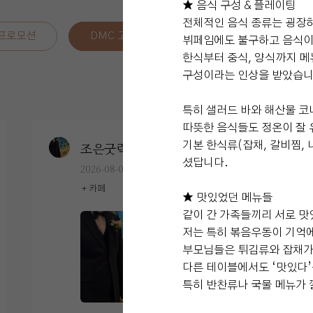
★ 음식 구성 & 플레이팅
전체적인 음식 종류는 굉장히
 프로모션
DMC 고객후기
SNS 소식
뷔페임에도 불구하고 음식이
한식부터 중식, 양식까지 메
구성이라는 인상을 받았습니
특히 샐러드 바와 해산물 코
따뜻한 음식들도 정온이 잘
조은굿럭
기본 한식류(잡채, 갈비찜,
0
예식후기
셨답니다.
2026-08-02
26명 읽음
+ 카페
★ 맛있었던 메뉴들
같이 간 가족들끼리 서로 맛
저는 특히 볶음우동이 기억에
부모님들은 튀김류와 잡채가
+1
다른 테이블에서도 ‘맛있다’
특히 반찬류나 국물 메뉴가 