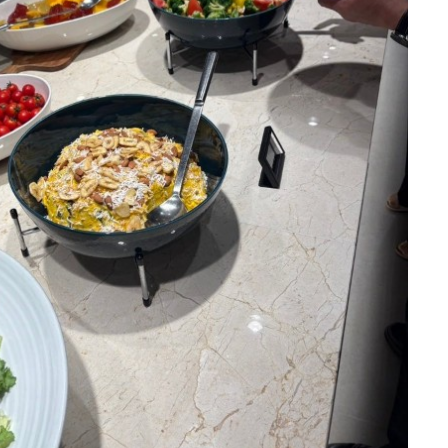
랑, 신부 취향에 맞게 선택할 수 있다는 점
단거엿어요! 맛없으면 굳이 식사 얘기를 하
도 만족스러웠습니다. 그리고 개인적으로
지않을텐데 다들 맛잇어서 몇접시씩 먹었
정말 만족했던 부분이 바로 5중주 연주였
다는 말을 들으니 안심됐어요 ㅎㅎ ​ 그리
습니다. 서비스로 제공되는 부분인데도 퀄
고 본식 당일 정말 정신없는데 예도분들 한
안녕하세요! 하현달입니다 :) 웨딩홀선택
리티가 정말 좋았어요. 생음악이 주는 웅
분한분 정말 친절하게 안내해주시고 챙겨
할 때 중요하게 생각했던 !! 주차랑 밥인데
장한 분위기 덕분에 예식의 분위기가 한층
주셔서 정말 좋았어요! 특히 저는 미디어아
요.​ 손님들을 초대했으면 손님들이 불편하
더 고급스럽고 특별하게 느껴졌습니다. 하
트때문에 전날까지도 연락드렸는 데 ㅜㅜ
지 않아야 하고 맛있는 음식을 대접해야 하
객분들도 음악이 너무 좋았다는 이야기를
더 꼼꼼하게 잘 챙겨주셧어요! ​ 헤메는 히
죠 :) 제가 선택한 DMC타워웨딩은 개인
더 보기
많이 해주셔서 더욱 만족스러웠어요. ​ 💰
엘에서 진행했는 데 너무 맘에들었고 리모
적인 생각으로는 6각형 웨딩홀 같았어요!
식대 및 보증인원 저희는 최소 보증인원을
델링해서 공장형이라고해도 촬영때와는
저에게 맞는 예산대는 물론 지하철, 주차,
200명으로 계약했고, 실제 참석 인원은 21
다르게 조용하고 북적거리지않고 좋앗어
뷔페, 웨딩홀 등등 뭐하나 빠지는게 없었
0명 정도였습니다. 예상 인원과 크게 차이
요! 신랑은 2층 신부 3층 나눠져서 진행이
어요!​ 무튼 저는 식 한달전에 시식을 예약
나지 않아 준비하기도 수월했고, 정산 과
돼서요! 드레스는 로즈로사 지정이었는데
했는데요. 주말 10시30분에만 가능했어
밍또1
0
예식후기
정도 매우 깔끔했습니다. 예식이 끝난 후
진짜 저는 지정 후회안했어요 :) 촬영때도
요! 생각해보면 당연한거 같아요. 다른 손
2026-07-21
31명 읽음
에는 2층에서 정산을 진행했는데, 방마다
너무 만족스러웟는데 본식날도 드레스 너
님분들과 신랑신부에게 방해가 되면 안되
+ 카페
현금 계산기가 준비되어 있어서 금액 확인
무 예뻤고 정말 진행때마다 좋았던게 로즈
니까요!​ 저희는 시식이 6명이서 가능했어
도 편했고 무엇보다 프라이빗한 공간에서
로사 헬퍼이모님들이 정말정말 다 친절하
서 신랑신부랑 양가 부모님을 모시고 왔습
차분하게 정산할 수 있다는 점이 좋았습니
시고 최선을 다해 도와주세요 ㅜㅜ 진짜
니다. 직원분의 안내를 받아서 자리로 가
다. 예식 직후에는 정신이 없을 수 있는데
로즈로사 최고 그리고 2부드레스도 지정
면 신랑신부의 이름과 함께 시식예약석으