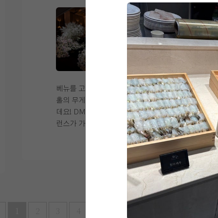
을 선택했습니다. 원래 제 계획은 커튼 뒤
요. 다른 홀들은 빔프로젝트 마냥 스크린
에서는 저 혼자 나오고, 버진로드가 시작
이 작았는데 펠리체홀은 66인치 전면 스크
되는 지점에서 기다리던 아빠 손을 잡고 입
린에 식이 시작되는 순간 양 옆에 신랑,신
+1
장하는 동선이었는데요. 본식 당일 "입장
부 사진을 내내 크게 띄운채 진행이 되어
준비할게요!" 해서 커튼 뒤로 들어가 보니
매우 흡족했답니다. 버진로드는 22M에요
아빠가 이미 들어와 계셔서 살짝 당황했습
~ 키가 커서 긴 버진로드를 원했는데 딱이
니다ㅋㅋㅠㅠㅠㅠ 이미 들어와 계신 아빠
였죠 ㅎㅎ 생화비율이 높아 꽃향기가 가득
한테 나가라고 할 수는 없어서 결국 커튼
하구요. 여자들의 하우스 웨딩홀 로망을
베뉴를 고를 때 예산, 교통, 뷔페, 그리고
뒤에서부터 아빠와 같이 입장했습니다. 혹
정확하게 실현할 수 있는 곳이랍니다 :) 층
홀의 무게감까지 다각도로 비교해 보았는
시 저처럼 입장에 디테일한 연출 구상이 있
고가 높아서 맘에 들었구요. 양 사이드, 천
데요! DMC타워웨딩은 이 모든 조건의 밸
으신 분들은 사전에 웨딩홀 측과 동선을 세
장 통창으로 개방감이 무척 좋았습니다.
런스가 가장 잘 맞는 육각형 베뉴라는 생각
심하게 확인해 두시는 것을 추천합니다!!! ​
천장 샹드리에도 매우 여성스러움... 진짜
이 들었습니다. 6호선, 공항철도, 경의중
더 보기
음향, 진행 음악이 나오는 타이밍이나 기
포스팅하면서 또 반해버렸네요ㅋㅋㅋ 내
앙선이 겹치는 디지털미디어시티역과 건
타 식 진행은 큰 차질 없이 원활하게 이어
홀이 제일 이뻐.... 이길 수 없어... 여기는
물이 직접 연결되어 있어 지방 하객분들이
졌습니다. 원판 사진을 찍을 때 하객 수가
웨딩홀과 연계된 '가람한복' 인데요. 홀 연
나 대중교통을 이용하시는 분들께 최적의
많아 작가님과 도우미분들께서 인원 통제
계로 하면 알아보는 일없이 편할 거 같았
동선이더라고요. 또, 주차 역시 오피스 빌
하시기 조금 힘드셨을 텐데 끝까지 차분하
고, 가격대도 괜찮았어요^^ 시식하러 오면
딩이라 주말에는 여유롭게 사용할 수 있다
게 잘 진행해 주셨습니다. 중간에 다 같이
서 한복까지 맞추면 되니 양가 하루만 날잡
는 점이 메리트였습니다. 무엇보다 제 취
1
2
3
4
5
6
7
8
9
10
사진찍는 그런것도 해보고 싶어서 했는데
고 와도 되서 핵편안함!!! [신부대기실] 반
향을 저격한 건 '그랜드볼룸홀' 특유의 웅