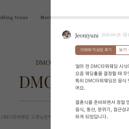
dding Venue
Meeting & Party
User Guide
D
Jeoniyuni
2025-09-25
카페에 작성된 후기
보기 
DMC타워웨딩
고객후기
얼마 전 DMC타워웨딩 시식
DMC
Review
요즘 웨딩홀을 결정할 때 무
특히 DMC타워웨딩은 음식 
어요.
결혼식을 준비하면서 정말 
음식, 동선, 분위기, 접근성
DMC타워웨딩 고객님들께서
직접 작성해주신 소중한 후기입니다.
하게 되었답니다.