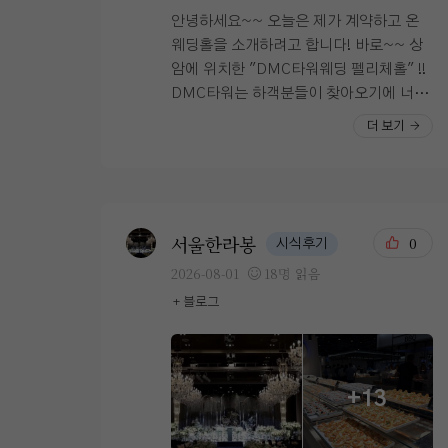
안녕하세요~~ 오늘은 제가 계약하고 온
웨딩홀을 소개하려고 합니다! 바로~~ 상
암에 위치한 "DMC타워웨딩 펠리체홀" !! ​
DMC타워는 하객분들이 찾아오기에 너무
편해보이는 웨딩홀이었어요. 주차 공간도
더 보기
넉넉했고 지하철역이랑도 연결되어 있답
니다~~! 저는 여름 예식이라 날씨 걱정이
컸는데 버스정류장도 바로 10초 거리!! 로
비에는 아름다운 연주가 흘러 나와 아름다
운 분위기가 폴폴~ 기업은행 ATM기기가
서울한라봉
0
시식후기
많이 있어서 돈 뽑기에도 복잡하지 않고 좋
2026-08-01
18명 읽음
을 것 같았어요! DMC타워는 홀이 3개지
+ 블로그
만 각각 다른 층에 위치해 있기도 하고 건
물 자체가 넓직해서 혼잡도는 덜 걱정되었
답니당 ◡̈ 제가 선택한 펠리체홀은 꼭대기
4층에 위치해 있어요 ! 펠리체홀은 어두운
+13
홀만 추구하던 제가... 보자마자 한눈에 반
한 홀이에요! ㅠㅠ 아무리 여러 곳을 봐도