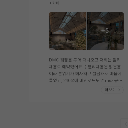
+ 카페
능한 장점이 있었지… 역시 포토테이블도
트·베이지 톤 플라워 장식이 웅장하면서도
파스텔 색감… 🌈 꽃이 더 풍성하면 좋았
화사한 분위기더라고요. 버진로드 양옆에
겠지만 액자 놓으면 꽉 차 보일 것 같기듀
생화 장식도 만족스러웠고, 대형 LED 스
!?? 평일 상담 받고 계약했더니 와인도 선
크린도 저에겐 좋았습니다. 하객 입장에서
+5
물로 주셔땅 ✌🏻 ​ 꼼꼼하게 찾아보는 성격
도 홀이 넓어 답답하지 않고, 주차 공간이
탓에 더 어려웠던 내 베뉴 찾기… 드디어
넉넉해 자차 이용 하객들도 편할 것 같았습
완뇨.. 💞
니다. 지하철역과도 연결되어 있어 교통
접근성이 좋았고, 저희 부부의 집(마포+은
평 권역)과도 가깝고 양가 지인, 직장 동료
DMC 웨딩홀 투어 다녀오고 저희는 펠리
들 동선까지 두루 편해서 위치 면에서 고민
체홀로 예약했어요 :) ​펠리체홀은 밝은홀
할 필요가 없었습니다. 3주 차 토요일에 세
이라 분위기가 화사하고 깔끔해서 마음에
번째 베뉴까지 다 돌아본 후 바로 그날 홀
들었고, 240석에 버진로드도 21m라 규모
딩 전화를 드렸고, 다음 날인 일요일에 바
감도 괜찮았어요. 신부대기실 안에 파우더
더 보기
로 계약하러 갔습니다. '밝은 홀의 정석'이
룸이랑 화장실이 같이 있고, 펠리체홀 대
라는 느낌으로 마음을 완전히 사로잡은 곳
기실에만 다과가 제공되는 점도 좋았어요.
이었어서 밝은 홀 찾으시는 신부님들은 한
주차도 넉넉한 편이고 식당 규모도 커서 하
번쯤 둘러보시는거 추천드립니다.
객분들 식사 걱정은 덜할 것 같아요. 밝고
단정한 웨딩홀 찾는 분들은 펠리체홀 한번