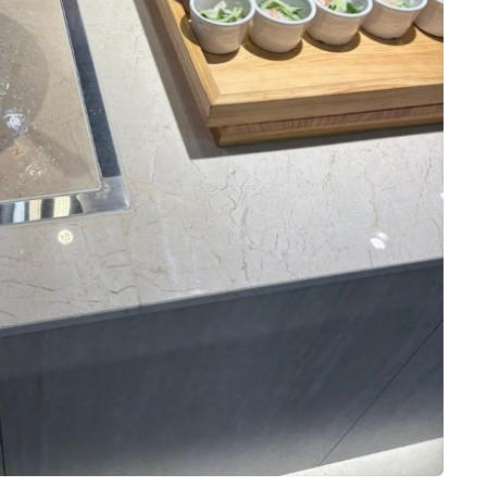
아쉬운점이 과일이 좀 얼어있었던 점..?
등은 전날 미리 사물함에 보관해 두어 당일
안그래도 마지막에 설문조사 받으시는데
짐은 많지 않아서 저희는 그냥 졸졸 따라
+4
과일이 아쉬웠다고 피드백했어요!​ 다행히
들어갔습니다~~ 12시 10분 예식이었는데
본식을 치르고 난 지금 회사분들에게 밥 맛
10시쯤 여유 있게 도착하여 예비 신부대기
있었고 주차도 편했다는 칭찬을 많이 받았
실로 먼저 안내받았습니다. 웨딩홀 연계
습니다! 💕​ 주차도 밥도 홀도 너무 예쁜 D
필수였던 본식 스냅 작가님을 비롯해 서브
MC타워웨딩의 시식후기였습니다!
스냅, DVD, 아이폰스냅 작가님들 모두 일
웨딩홀 투어 여러 군데 다녀봤는데, 결국
찍 오셔서 미리 인사를 나누었고, 예비 대
DMC 타워웨딩홀로 계약했어요😊 제가
기실에서부터 촬영을 진행했습니다. 미리
중요하게 봤던 건 딱 세 가지였는데요. ​ ✔️
설정샷이나 그런건 예비신부대기실에서
홀이 예쁜지 층고가 높아서 답답한 느낌이
찍고, 신부 대기실에서는 친구들이랑 찍고
전혀 없었어요. 전체적으로 밝고 화사한
더 보기
싶다고 말해둬서 여기서 사진 많이 찍고 그
분위기라 사진도 예쁘게 나올 것 같더라고
외에서는 설정샷 안찍었어요. 인원이 많아
요. 투어했던 곳 중에서는 개인적으로 홀
서 원판 사진도 친구들을 나눠서 찍었는
이 제일 마음에 들었습니다. ​ ✔️ 교통 서울
데, 시간이 지연되어서 원판 사진 찍을 시
역에서 접근성이 좋아서 지방에서 KTX 타
간이 없을까봐 신부대기실에서 직계가족
고 오시는 하객분들도 편하게 오실 수 있을
빵꾸커플
0
시식후기
원판도 미리 찍었습니다. (식 끝나고도 찍
것 같았어요. DMC역은 공항철도, 6호선,
2026-07-03
30명 읽음
었어요) ​ 신부대기실 및 예식 진행 처음 계
경의중앙선 지하철과도 연결되어 있어 여
+ 블로그
약 당시 홀에서는 보증인원을 250명으로
름 예식도 무리 없을 것 같더라고요. 주차