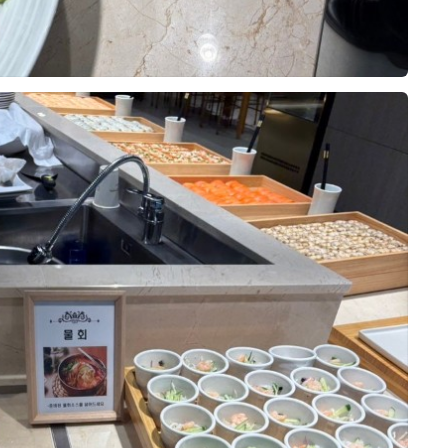
+1
별도의 공간에서 여유 있게 마무리할 수 있
혜택으로 진행했는데 원래는 한복하려다
로 안내해주세요.​ 저는 웨딩홀투어 할 때
어서 만족스러웠어요. ​ ✨ 총평 처음 투어
가 2부 드레스 피팅하고 맘에들어서 입었
생각났는데 고등학교 친구가 거의 10년전
를 갔을 때부터 원픽이었던 DMC타워웨딩
는데 인사드릴때 이쁘다고 칭찬 많이해주
에 같은홀에서 결혼했더라구요! 그때 친구
펠리체홀이었는데, 본식을 마치고 나니 선
셧어요! 언제 또 드레스를 입어보겟어하고
가 했던 말이 여기 밥 맛있다고 했던게 기
택을 정말 잘했다는 생각이 들었습니다.
맘에드는거 입엇는데 완전 대만족입니당
억이 나요! 하나하나 다 찍지 못했지만 다
안녕하세요. 저는 24년 12월 21일 상암 D
신부대기실부터 본식홀, 자연광, 생화 장
ㅎㅎ ​ 아쉬운점은 어쩔수 없이 있을 수밖
못찍은게 이정도에요! 종류도 많고 맛도 이
MC 웨딩타워 그랜드볼룸홀에서 예식을
식, 5중주 연주, 매끄러운 진행, 정산 시스
에 없지만 만족스러웠던 점이 더 크기때문
정도면 맛있다고 생각이 들더라구요!! 면종
마쳤습니다. 2년이 지나기 전에 후다닥 후
템까지 전체적으로 만족도가 매우 높았어
에 열심히 1년 준비한만큼 후련하고 즐거
류도 있고 죽, 빵 등등 많았습니다. 그리고
기를 써보려 합니다. 이 글에서는 웨딩홀
요. 준비 과정에서는 고민도 많았지만 막
웠습니다!! ​ 정말 본식 당일에는 호로록하
갈비랑 양갈비가 맛있었어요!! 웨딩홀 단톡
관련 비용과 전체적인 본식 진행 후기를 이
더 보기
상 본식을 치르고 나니 아쉬움보다는 만족
고 당사자들은 정신없이 지나가요! 본식 전
방에서도 다들 맛있다고 하는데 맛있더라
야기 해볼게요!​ 웨딩홀 도착 및 대기 메이
감이 훨씬 컸습니다. 다시 결혼식을 준비
까지 열심히 힘내서 준비하시고 당일엔 다
구요! 지금 돌이켜보니 본식날에는 뭔가 많
크업을 마친 뒤 당시에 자차가 없어서 카카
한다고 해도 저는 고민 없이 DMC타워웨
들 즐기세요!! 결혼 축하드립니다 !!
이 못먹어요!​ 그래서 시식날 꼬옥 많이 드
오 벤티를 예약해 이동했습니다. 웨딩홀
딩 펠리체홀을 선택할 것 같아요. 펠리체
세요! 저도 시식때 많이 주셨다고 생각했는
측에서 도착 10분 전에 연락을 달라고 하
홀을 고민하고 계신 예신님들께 자신 있게
데 (사실 본식때 더 먹어야지 했는데) 시간
셔서 미리 전화드렸더니, 도착 시간에 맞
00
0
계약후기
추천드립니다!
이슈도 있고 먹는게 쉽지 않더라구요! 먹고
춰 직원분들이 나와 계셨습니다. 헬퍼 이
2026-07-09
37명 읽음
있으면 돌아가시는 하객분들 인사드려야
모님 짐도 직접 옮겨주셔서 편하게 들어갈
+ 블로그
하고 정신없더라구요ㅎㅎㅎ DMC타워웨
수 있었습니다. 무슨 카트 같은거를 끌고
딩의 뷔페는 전반적으로 만족했어요! 다만
오시드라구요,,,?? 저희 개인 짐이나 액자