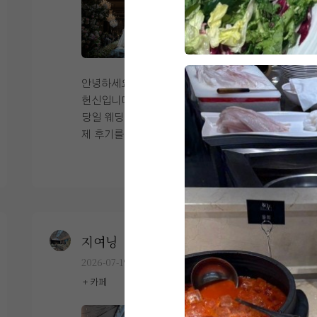
+1
만 생화향 장난아닙니다. 꽃이 호텔처럼
제가 평소 좋아하는 밝은 분위기와도 잘 어
엄청나게 많은것도 아니지만 이정도면 전
울려서 더욱 만족스러웠습니다. 사진으로
풍족하다고 생각해요^^ 신부대기실에서
봐도 홀이 워낙 예뻐서 스냅 수정본이 더
찍은 사진도 잘 나온거같아서 매우 만족합
기대되더라고요. ​ 예식 시간도 너무 이르
니다. 친구가 찍어준 식전영상 나올때 웨
지도 늦지도 않은 애매한 시간대라 아침부
안녕하세요! 24년 12월 21일에 본식 치룬
딩홀 사진이에요. 펠리체홀이 밝은홀&큰
터 정신없이 움직이지 않아도 된다는 점은
헌신입니다..... 2년이 지나기 전에 본식
스크린 때문에 인기 많은거 아시죠?ㅎㅎ
좋았습니다. 하지만 메이크업을 받고 하객
당일 웨딩홀 연출과 동선, 뷔페 위주의 실
ㅎ 저희는 맨처음에 돈주고 식전영상을 맡
분들을 맞이하고 식이 시작되니 정말 눈 깜
제 후기를 적어보려 합니다 ​ 위치 및 대중
길까도 했지만, 서비스로 식전영상을 받아
짝할 사이에 끝나버렸습니다. 주변에서 본
교통 상암 DMC 타워 웨딩을 선택한 이유
더 보기
서 그대로 진행했습니다. 본식은 스크린을
식은 정말 순식간이라 기억도 잘 안 난다고
중 하나는 바로 위치 때문인데요,, 저희 지
닫고 or 스크린을 열고 진행할수 있는데 저
많이 이야기했는데, 직접 겪어보니 그 말
인들 거주지가 주로 용산, 마포, 영등포,인
희는 처음에는 스크린을 닫고 진행하다가
이 무슨 뜻인지 바로 알겠더라고요. 긴장
천 쪽이라 위치상 아주 만족스러웠습니다!!
맞절 순서부터 스크린을 열고 진행했습니
도 많이 했고 정신없이 인사하다 보니 기억
6호선, 공항철도, 경의중앙선이 모두 연결
다. 마지막에 행진할때는 다시 또 스크린
이 띄엄띄엄 남아 있는 느낌이었습니다. ​
되어 있어 대중교통 접근성이 뛰어났고,
지여닝
0
계약후기
을 닫았어요! 이건 스크린 열렸을때 사진이
신혼여행까지 다녀온 뒤 스냅 사진과 영상
지하철 출구와 바로 연결되어 있어서 하객
2026-07-19
19명 읽음
에요. 약간 그리스, 로마 느낌이지 않나요
들을 하나씩 받아보면서 그날의 모습을 다
분들이 길 찾기에도 정말 수월했습니다.
+ 카페
ㅎㅎㅎ 이건 약간 호불호가 갈리던데 저는
시 보게 되었는데, 제가 미처 보지 못했던
다만 연결된 출구가 공항철도 쪽 출구라 역
이분위기도 좋아서 이렇게 진행했어요. 마
장면들도 많고 부모님과 하객분들의 표정
사 내부에서 조금 걸어야 하는 편,,, 그래