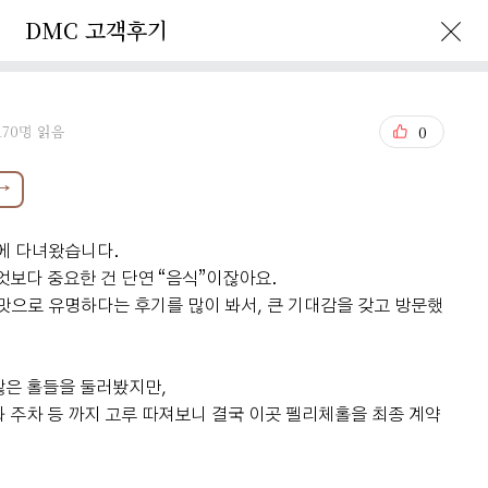
DMC 고객후기
MC Story
Reservation
170명 읽음
0
→
에 다녀왔습니다.
엇보다 중요한 건 단연 “음식”이잖아요.
맛으로 유명하다는 후기를 많이 봐서, 큰 기대감을 갖고 방문했
많은 홀들을 둘러봤지만,
과 주차 등 까지 고루 따져보니 결국 이곳 펠리체홀을 최종 계약