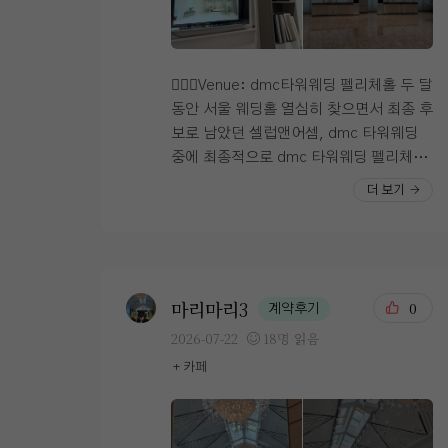
렇게 인원에 맞게 테이블도 미리 세팅해주
셔요 예약 자리가 미리 잡혀있다보니 정말
너무 일찍 가지 않으셔도 된답니다🤵 연회
장의 첫 느낌은 정말 너무 깔끔하고 넓다!!!
👰🏻‍♀️Venue: dmc타워웨딩 펠리체홀 두 달
dmc타워웨딩은 3개의 홀이 동시에 진행
동안 서울 웨딩홀 열심히 찾으면서 최종 후
되는 형태에요 ​그에 비해서 연회장이 너무
보로 남았던 셀럽앤어셈, dmc 타워웨딩
좁지는 않을까 걱정했는데 지하에 2개의
중에 최종적으로 dmc 타워웨딩 펠리체홀
큰 연회장이 있고 내부에서도 홀이 사로 나
을 계약했다! ​ 우리가 찾던 웨딩홀 기준 1.
더 보기
눠지는 형태에요 이렇게 다른 하객들과 겹
밝은 홀 2. 교통 3. 맛있는 밥 요 세가지를
치지 않아 좋았어요! 시식은 예식이 시작하
완벽하게 충족시킨 펠리체홀 💞 ​ 셀럽앤어
기 전에 진행되는 형태다 보니 어떤 느낌일
셈은 생각보다 견적은 굉장히 괜찮게 받았
지 궁금했는데 ​ 그냥 뷔페를 우리가 처음
었는데.. 애매한 밝은 홀 + 포토 테이블,
먹는거였어요 준비도 너무 깔끔.. ​ 어른분
조명 색 등등 자잘하게 걸리는 것들이 있어
마리마리3
0
계약후기
들과 결혼식장을 다녀보면 다들 찾으시는
서 패스하구.. ​ Dmc 타워웨딩은 이전에
2026-07-22
18명 읽음
도가니탕.. ​ 저는 먹은 시식중에 도가니탕
주말에 방문했을 때도 주차하기 어렵지 않
+ 카페
이 진짜 1등 이었어요👍 ​ 밖에서 팔아도 사
았고 지하철역에서 바로 연결되는 게 진짜
먹었을 정도..ㅎㅎ ​ 다들 궁금하실 회 종류
최고.. 상담실에서 반복 재생되던 영상을
는 많지는 않은 편이었어요 대신에 회를 정
보는데 펠리체홀이 넘 예뻐서 두근두근거
말 두툼하게 썰어주더라구요 육회도 냉동
려따 .. 펠리체홀은 층고가 높고 채광이 잘