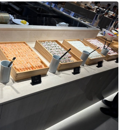
얘기했는데 저희는 더 많이 올 걸로 예상해
공간도 몇백대씩 지하에 있고, 대절버스도
서 300명으로 부르고 대관료를 할인 받았
입구에 바로 내려주니 하객 입장에서 부담
는데요, 이후에 아빠 손님 막 100명 넘는
이 적겠다는 생각이 들었습니다. ​ ✔️ 음식
+15
다 계속 이 소리를 하셔서^^ 직전에 350명
음식 퀄리티가 엄청 뛰어나고, 후기 평도
으로 늘렸습니다. 예비 신부대기실에서 사
좋아서 안심됐어요. 결혼식은 하객분들이
진을 미리 많이 찍어둔 덕에 메인 대기실에
맛있게 드시고 가시는 것도 중요하다고 생
서는 하객 응대에 집중 할 수 있었고 덕분
각해서 이 부분도 만족! ​ 상담도 친절하고,
에 친구들과 빠짐없이 다 같이 사진을 찍을
부담스럽지 않게 진행해 주셔서 편하게 둘
안녕하세요 꾸꾸입니당~!! 이제 본식이 어
수 있어 뿌듯했습니다. ​ 식 1시간 전 메인
러볼 수 있었고, 궁금한 점도 하나씩 친절
느덧 한 달 뒤인 저희 커플인데용 ㅎㅎ​ 당
대기실로 이동한 뒤로는 남편도 밖에서 하
하게 설명해 주셨습니다. 결국 예쁜 홀 +
일계약혜택으로 6명까지 시식이 가능했지
객을 맞이하느라 얼굴을 거의 보지 못했습
좋은 교통 + 음식까지 제가 중요하게 생각
만 남자친구 부모님께서는 시간이 안된다
니다. 그렇게 정신없이 인사를 나누다 보
했던 조건이 다 맞아서 계약하게 됐어요.
구 하셔서 ㅠㅠ 저희 부모님이랑 저희 커
더 보기
니 곧 식 시작이라며 입장 문 앞에 서 있는
웨딩홀 고민하시는 분들은 직접 한 번 가보
플 이렇게 4명이서 시식을 다녀왔어요!! 본
저를 발견했습니다. (개인적인 팁인데, 떨
시면 느낌이 오실 것 같아요. 저는 투어 끝
식 전에 미리 시식하면 좋으니까 먼저 문자
리는 거 걱정되시는 분들 인데놀!! 꼭 드세
나고 나와서 신랑이랑 "여기가 제일 예뻤
로 예약 문의 드렸어요 예식 있는 토, 일 첫
요 저는 미리 복용해서 그런지 떨리는거 전
다"는 얘기를 계속했네요. 😊 [출처] 예쁜
식 전 타임에 시식 가능하시니 참고하세
혀 없이 입장할 수 있었습니다.) 예식 도우
홀 + 교통 + 음식까지 만족했던 DMC 타
용!! 그리고 시식일정 3일전에 확인문자가
미분들의 매끄러운 안내 덕분에 전체적인
워웨딩 (계약 후기)|작성자 00
이렇게 왔어요 ㅎㅎ 홀 2개 중 저희는 메르
진행은 차질 없이 잘 마무리되었습니다. ​
홀로 배정이 되었네요 도착하니 직원분께