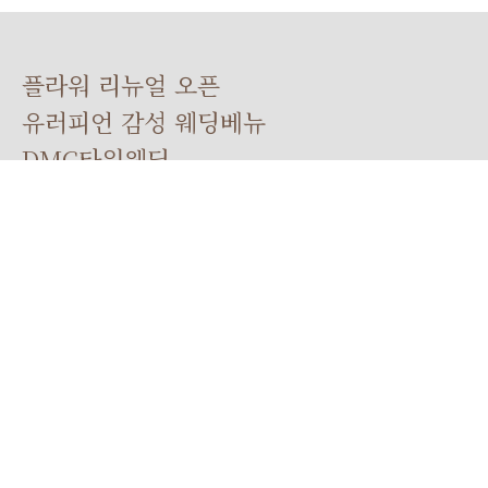
플라워 리뉴얼 오픈
유러피언 감성 웨딩베뉴
DMC타워웨딩
연락처
TEL
1899-1221
FAX
02-3151-0350
상담시간
10:00 ~ 19:00
위치